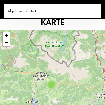
MARIAALM.CO
Skip to main content
KARTE
+
−
3