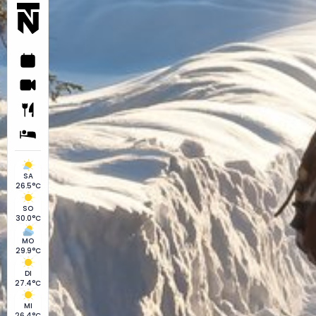
SA
26.5°C
SO
30.0°C
MO
29.9°C
DI
27.4°C
MI
26.4°C