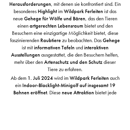
Herausforderungen
, mit denen sie konfrontiert sind. Ein
besonderes
Highlight
im
Wildpark Ferleiten
ist das
neue
Gehege für Wölfe und Bären
, das den Tieren
einen
artgerechten Lebensraum
bietet und den
Besuchern eine einzigartige Möglichkeit bietet, diese
faszinierenden
Raubtiere
zu beobachten. Das
Gehege
ist mit
informativen Tafeln
und
interaktiven
Ausstellungen
ausgestattet, die den Besuchern helfen,
mehr über den
Artenschutz und den Schutz
dieser
Tiere zu erfahren.
Ab dem
1. Juli 2024
wird im
Wildpark Ferleiten
auch
ein
Indoor-Blacklight-Minigolf auf insgesamt 19
Bahnen eröffnet
. Diese
neue Attraktion
bietet jede
Menge Action
und
Abenteuer
, begleitet von
fesselnden Geschichten
und einer
spannenden
Atmosphäre
. Mit speziellen
3D-Brillen
ausgestattet,
können Besucher auf eine
Reise
zwischen
Fantasie und
Realität
gehen und dabei verschiedene
Themenwelten