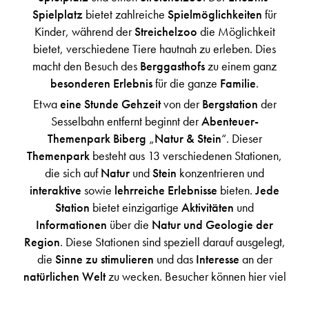
Spielplatz
bietet zahlreiche
Spielmöglichkeiten
für
Kinder, während der
Streichelzoo
die Möglichkeit
bietet, verschiedene Tiere hautnah zu erleben. Dies
macht den Besuch des
Berggasthofs
zu einem ganz
besonderen Erlebnis
für die ganze
Familie
.
Etwa
eine Stunde Gehzeit
von der
Bergstation
der
Sesselbahn entfernt beginnt der
Abenteuer-
Themenpark Biberg
„
Natur & Stein
“. Dieser
Themenpark
besteht aus 13 verschiedenen Stationen,
die sich auf
Natur
und
Stein
konzentrieren und
interaktive
sowie
lehrreiche Erlebnisse
bieten.
Jede
Station
bietet einzigartige
Aktivitäten
und
Informationen
über die
Natur und Geologie der
Region
. Diese Stationen sind speziell darauf ausgelegt,
die
Sinne zu stimulieren
und das
Interesse
an der
natürlichen Welt
zu wecken. Besucher können hier viel
über die lokale
Flora und Fauna
sowie über