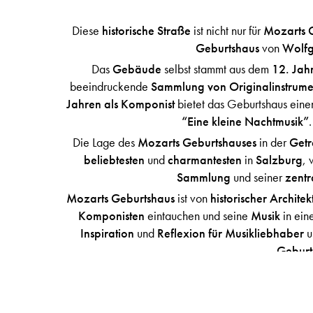
Diese
historische Straße
ist nicht nur für
Mozarts 
Geburtshaus
von
Wolf
Das
Gebäude
selbst stammt aus dem
12. Jah
beeindruckende
Sammlung von Originalinstrume
Jahren als Komponist
bietet das Geburtshaus ein
“Eine kleine Nachtmusik”
Die Lage des
Mozarts Geburtshauses
in der
Getr
beliebtesten
und
charmantesten
in
Salzburg
, 
Sammlung
und seiner
zentr
Mozarts Geburtshaus
ist von
historischer Architek
Komponisten
eintauchen und seine
Musik
in ein
Inspiration
und
Reflexion für Musikliebhaber
Geburt