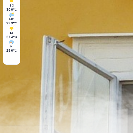
SO
30.0°C
MO
29.3°C
DI
27.3°C
MI
28.6°C