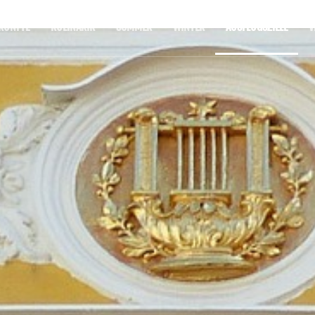
KÜNFTE
KULINARIK
SOMMER
WINTER
AUSFLUGSZIELE
V