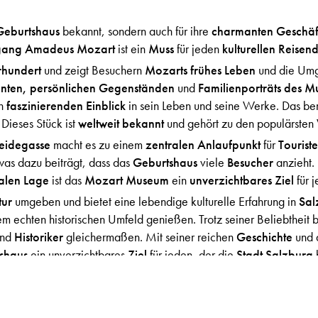
Geburtshaus
bekannt, sondern auch für ihre
charmanten Geschäf
gang Amadeus Mozart
ist ein
Muss
für jeden
kulturellen Reisen
rhundert
und zeigt Besuchern
Mozarts frühes Leben
und die Umge
nten, persönlichen Gegenständen
und
Familienporträts des Mu
en
faszinierenden Einblick
in sein Leben und seine Werke. Das be
. Dieses Stück ist
weltweit bekannt
und gehört zu den populärste
eidegasse
macht es zu einem
zentralen Anlaufpunkt
für
Tourist
was dazu beiträgt, dass das
Geburtshaus
viele
Besucher
anzieht.
alen Lage
ist das
Mozart Museum
ein
unverzichtbares Ziel
für 
tur
umgeben und bietet eine lebendige kulturelle Erfahrung in
Sal
em echten historischen Umfeld genießen. Trotz seiner Beliebtheit be
und
Historiker
gleichermaßen. Mit seiner reichen
Geschichte
und 
shaus
ein unverzichtbares
Ziel
für jeden, der die
Stadt Salzburg