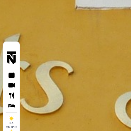
SA
26.8°C