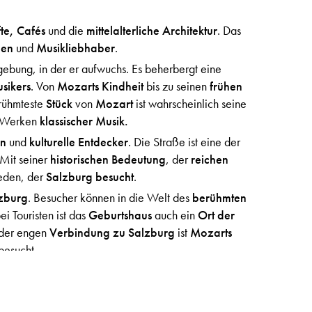
te, Cafés
und die
mittelalterliche Architektur
. Das
den
und
Musikliebhaber
.
bung, in der er aufwuchs. Es beherbergt eine
sikers
. Von
Mozarts Kindheit
bis zu seinen
frühen
rühmteste
Stück
von
Mozart
ist wahrscheinlich seine
n Werken
klassischer Musik.
en
und
kulturelle Entdecker
. Die Straße ist eine der
 Mit seiner
historischen Bedeutung
, der
reichen
jeden, der
Salzburg besucht
.
zburg
. Besucher können in die Welt des
berühmten
i Touristen ist das
Geburtshaus
auch ein
Ort der
der engen
Verbindung zu Salzburg
ist
Mozarts
besucht.