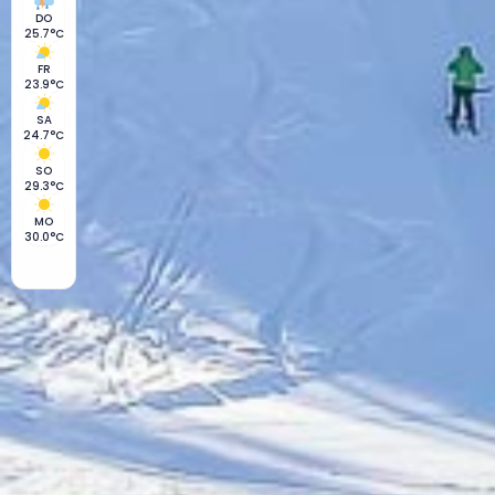
DO
25.7°C
FR
23.9°C
SA
24.7°C
SO
29.3°C
MO
30.0°C