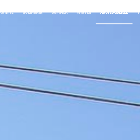
KÜNFTE
KULINARIK
SOMMER
WINTER
AUSFLUGSZIELE
V